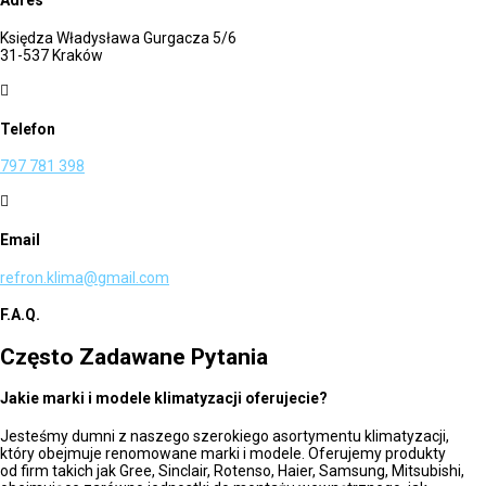
Adres
Księdza Władysława Gurgacza 5/6
31-537 Kraków

Telefon
797 781 398

Email
refron.klima@gmail.com
F.A.Q.
Często Zadawane Pytania
Jakie marki i modele klimatyzacji oferujecie?
Jesteśmy dumni z naszego szerokiego asortymentu klimatyzacji,
który obejmuje renomowane marki i modele. Oferujemy produkty
od firm takich jak Gree, Sinclair, Rotenso, Haier, Samsung, Mitsubishi,