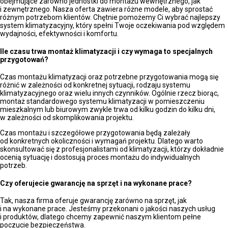
obejmujące zarówno jednostki do montażu wewnętrznego, jak
i zewnętrznego. Nasza oferta zawiera różne modele, aby sprostać
różnym potrzebom klientów. Chętnie pomożemy Ci wybrać najlepszy
system klimatyzacyjny, który spełni Twoje oczekiwania pod względem
wydajności, efektywności i komfortu.
Ile czasu trwa montaż klimatyzacji i czy wymaga to specjalnych
przygotowań?
Czas montażu klimatyzacji oraz potrzebne przygotowania mogą się
różnić w zależności od konkretnej sytuacji, rodzaju systemu
klimatyzacyjnego oraz wielu innych czynników. Ogólnie rzecz biorąc,
montaż standardowego systemu klimatyzacji w pomieszczeniu
mieszkalnym lub biurowym zwykle trwa od kilku godzin do kilku dni,
w zależności od skomplikowania projektu.
Czas montażu i szczegółowe przygotowania będą zależały
od konkretnych okoliczności i wymagań projektu. Dlatego warto
skonsultować się z profesjonalistami od klimatyzacji, którzy dokładnie
ocenią sytuację i dostosują proces montażu do indywidualnych
potrzeb.
Czy oferujecie gwarancję na sprzęt i na wykonane prace?
Tak, nasza firma oferuje gwarancję zarówno na sprzęt, jak
i na wykonane prace. Jesteśmy przekonani o jakości naszych usług
i produktów, dlatego chcemy zapewnić naszym klientom pełne
poczucie bezpieczeństwa.